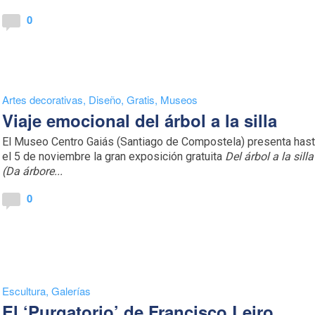
0
Artes decorativas
,
Diseño
,
Gratis
,
Museos
Viaje emocional del árbol a la silla
El Museo Centro Gaiás (Santiago de Compostela) presenta has
el 5 de noviembre la gran exposición gratuita
Del árbol a la silla
(Da árbore...
0
Escultura
,
Galerías
El ‘Purgatorio’ de Francisco Leiro