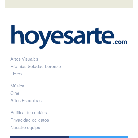
Artes Visuales
Premios Soledad Lorenzo
Libros
Música
Cine
Artes Escénicas
Política de cookies
Privacidad de datos
Nuestro equipo