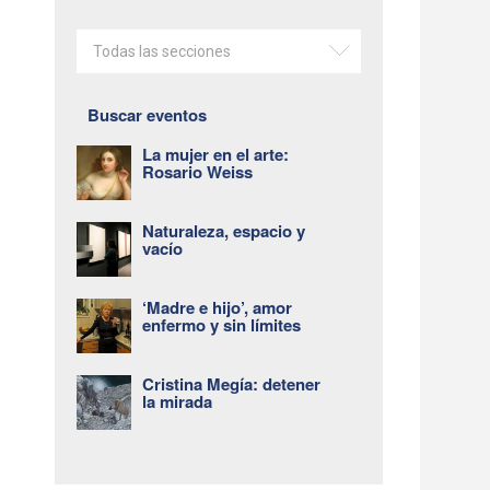
Todas las secciones
Buscar eventos
o
La mujer en el arte:
Rosario Weiss
Naturaleza, espacio y
vacío
‘Madre e hijo’, amor
enfermo y sin límites
Cristina Megía: detener
la mirada