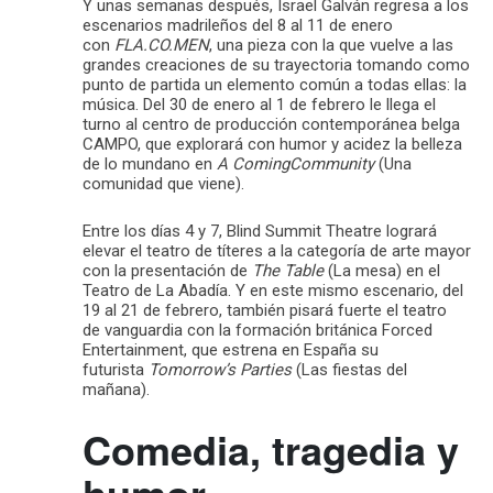
Y unas semanas después, Israel Galván regresa a los
escenarios madrileños del 8 al 11 de enero
con
FLA.CO.MEN
, una pieza con la que vuelve a las
grandes creaciones de su trayectoria tomando como
punto de partida un elemento común a todas ellas: la
música. Del 30 de enero al 1 de febrero le llega el
turno al centro de producción contemporánea belga
CAMPO, que explorará con humor y acidez la belleza
de lo mundano en
A ComingCommunity
(Una
comunidad que viene).
Entre los días 4 y 7, Blind Summit Theatre logrará
elevar el teatro de títeres a la categoría de arte mayor
con la presentación de
The Table
(La mesa) en el
Teatro de La Abadía. Y en este mismo escenario, del
19 al 21 de febrero, también pisará fuerte el teatro
de vanguardia con la formación británica Forced
Entertainment, que estrena en España su
futurista
Tomorrow’s Parties
(Las fiestas del
mañana).
Comedia, tragedia y
humor