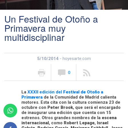
Un Festival de Otoño a
Primavera muy
multidisciplinar
5/10/2014
- hoyesarte.com
0
La
XXXII edición del
Festival de Otoño a
Primavera
de la Comunidad de Madrid calienta
motores. Esta cita con la cultura comienza 23 de
octubre con
Peter Brook
, que será el encargado
de inaugurar una edición que cuenta con 15
estrenos. Otros grandes nombres de la
escena
internacional
, como
Robert Lepage
,
Israel
Galván
,
Rodrigo García
,
Marianne Faithfull
,
Josse