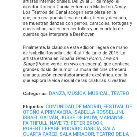
artistas internacionales. Del 29 al 31 de mayo, el
director Rodrigo García estrena en Madrid su
Daisy
.
Los Teatros del Canal acogen esta pieza en la
que, con una poesía llena de rabia, tierna y desnuda,
se muestran danzas con perros, caracoles, tortugas y
cucarachas, bailes con centollos y un cuarteto de
cuerdas que interpreta a Beethoven.
Finalmente, la clausura esta edición llegará de mano
de Isabella Rossellini, del 4 al 7 de junio de 2015. La
artista estrena en España
Green Porno, Live on
Stage
(Porno verde, en vivo en escena), que contiene
grandes dosis de humor. La musa del cine ofrecerá
una actuación encantadoramente excéntrica, con la
que explora la vida sexual de las criaturas silvestres.
DANZA
MÚSICA
MUSICAL
TEATRO
Categorías:
,
,
,
COMUNIDAD DE MADRID
FESTIVAL DE
Etiquetas:
,
OTOÑO A PRIMAVERA
ISABELLA ROSSELLINI
,
,
ISRAEL GALVÁN
JOSSE DE PAUW
MARIANNE
,
,
FAITHFULL
NAVE 73
PETER BROOK
,
,
,
ROBERT LEPAGE
RODRIGO GARCÍA
SALA
,
,
CUARTA PARED
SALA MIRADOR
TEATRO DE LA
,
,