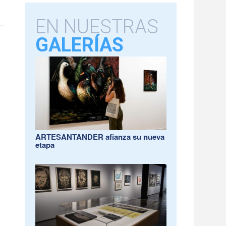
a
EN NUESTRAS
..
GALERÍAS
ARTESANTANDER afianza su nueva
etapa
a