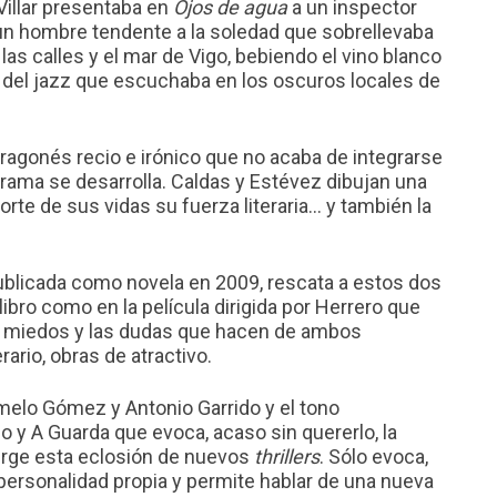
Villar presentaba en
Ojos de agua
a un inspector
a un hombre tendente a la soledad que sobrellevaba
as calles y el mar de Vigo, bebiendo el vino blanco
 del jazz que escuchaba en los oscuros locales de
ragonés recio e irónico que no acaba de integrarse
trama se desarrolla. Caldas y Estévez dibujan una
orte de sus vidas su fuerza literaria… y también la
publicada como novela en 2009, rescata a estos dos
libro como en la película dirigida por Herrero que
los miedos y las dudas que hacen de ambos
rario, obras de atractivo.
rmelo Gómez y Antonio Garrido y el tono
o y A Guarda que evoca, acaso sin quererlo, la
urge esta eclosión de nuevos
thrillers
. Sólo evoca,
personalidad propia y permite hablar de una nueva