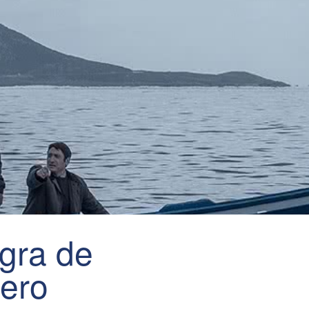
egra de
ero