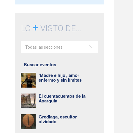
+
LO
VISTO DE...
Todas las secciones
Buscar eventos
‘Madre e hijo’, amor
enfermo y sin límites
El cuentacuentos de la
Axarquía
Grediaga, escultor
olvidado