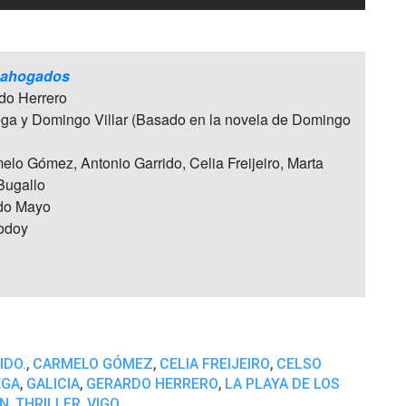
s ahogados
rdo Herrero
ega y Domingo Villar (Basado en la novela de Domingo
melo Gómez, Antonio Garrido, Celia Freijeiro, Marta
Bugallo
edo Mayo
odoy
,
,
,
IDO.
CARMELO GÓMEZ
CELIA FREIJEIRO
CELSO
,
,
,
EGA
GALICIA
GERARDO HERRERO
LA PLAYA DE LOS
,
,
N
THRILLER
VIGO