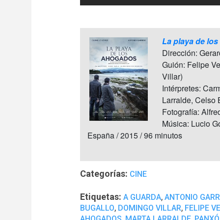
La playa de lo
Dirección: Gera
Guión: Felipe V
Villar)
Intérpretes: Car
Larralde, Celso 
Fotografía: Alfr
Música: Lucio G
España / 2015 / 96 minutos
Categorías:
CINE
Etiquetas:
,
A GUARDA
ANTONIO GARR
,
,
BUGALLO
DOMINGO VILLAR
FELIPE V
,
,
AHOGADOS
MARTA LARRALDE
PANXÓ