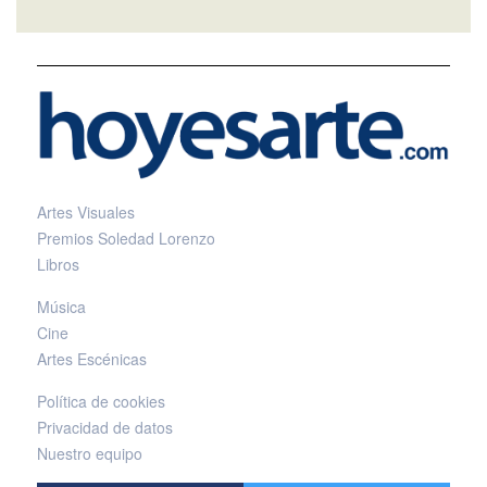
Artes Visuales
Premios Soledad Lorenzo
Libros
Música
Cine
Artes Escénicas
Política de cookies
Privacidad de datos
Nuestro equipo