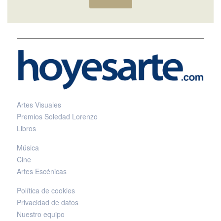
Artes Visuales
Premios Soledad Lorenzo
Libros
Música
Cine
Artes Escénicas
Política de cookies
Privacidad de datos
Nuestro equipo