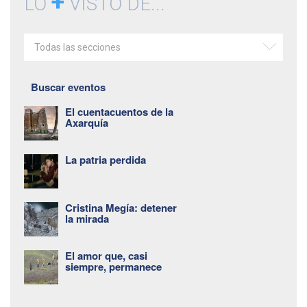
+
LO
VISTO DE...
Todas las secciones
Buscar eventos
El cuentacuentos de la
Axarquía
La patria perdida
Cristina Megía: detener
la mirada
El amor que, casi
siempre, permanece