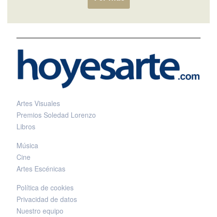
Artes Visuales
Premios Soledad Lorenzo
Libros
Música
Cine
Artes Escénicas
Política de cookies
Privacidad de datos
Nuestro equipo