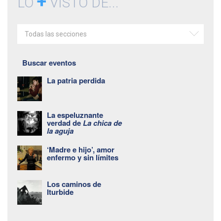
+
LO
VISTO DE...
Todas las secciones
Buscar eventos
La patria perdida
La espeluznante
verdad de
La chica de
la aguja
‘Madre e hijo’, amor
enfermo y sin límites
Los caminos de
Iturbide