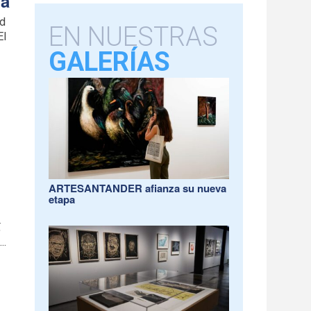
ia
id
EN NUESTRAS
El
GALERÍAS
ARTESANTANDER afianza su nueva
etapa
,
..