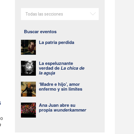
Todas las secciones
Buscar eventos
La patria perdida
La espeluznante
verdad de
La chica de
la aguja
‘Madre e hijo’, amor
enfermo y sin límites
s
Ana Juan abre su
propia
wunderkammer
io
a