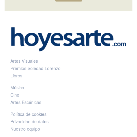
Artes Visuales
Premios Soledad Lorenzo
Libros
Música
Cine
Artes Escénicas
Política de cookies
Privacidad de datos
Nuestro equipo