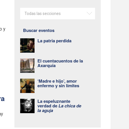
Todas las secciones
o y
Buscar eventos
La patria perdida
El cuentacuentos de la
Axarquía
‘Madre e hijo’, amor
enfermo y sin límites
ra
La espeluznante
verdad de
La chica de
la aguja
ay