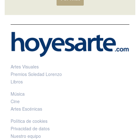
Artes Visuales
Premios Soledad Lorenzo
Libros
Música
Cine
Artes Escénicas
Política de cookies
Privacidad de datos
Nuestro equipo