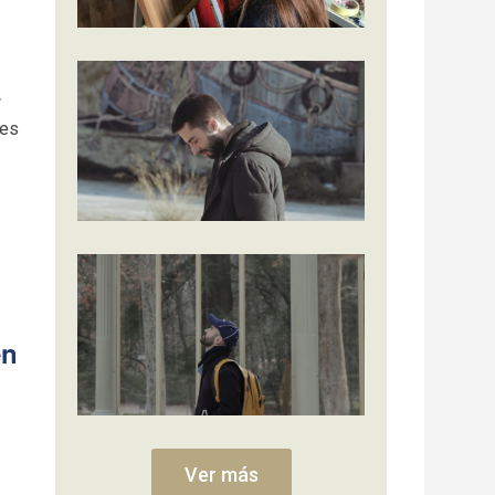
res
en
Ver más