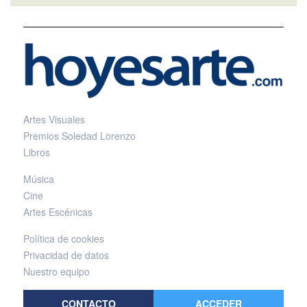
Artes Visuales
Premios Soledad Lorenzo
Libros
Música
Cine
Artes Escénicas
Política de cookies
Privacidad de datos
Nuestro equipo
CONTACTO
ACCEDER