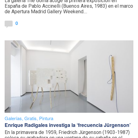
La galería The Goma acoge la primera exposición en
España de Pablo Accinelli (Buenos Aires, 1983) en el marco
de Apertura Madrid Gallery Weekend....
0
Galerías
,
Gratis
,
Pintura
Enrique Radigales investiga la ‘frecuencia Jürgenson’
En la primavera de 1959, Friedrich Jürgenson (1903-1987)
coloca su grabadora en una ventana de su cabaña en el