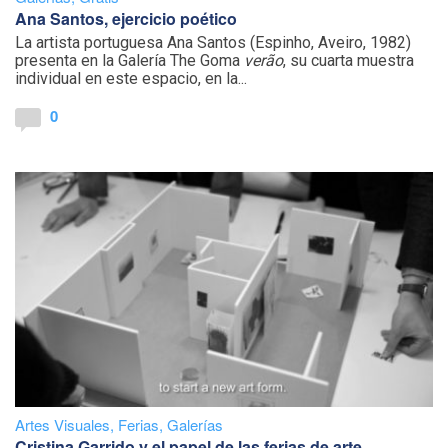
Ana Santos, ejercicio poético
La artista portuguesa Ana Santos (Espinho, Aveiro, 1982)
presenta en la Galería The Goma
verão
, su cuarta muestra
individual en este espacio, en la...
0
Artes Visuales
,
Ferias
,
Galerías
Cristina Garrido y el papel de las ferias de arte