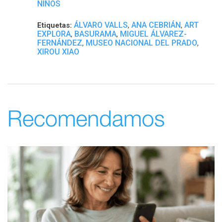
NIÑOS
ÁLVARO VALLS
ANA CEBRIÁN
ART
Etiquetas:
,
,
EXPLORA
BASURAMA
MIGUEL ÁLVAREZ-
,
,
FERNÁNDEZ
MUSEO NACIONAL DEL PRADO
,
,
XIROU XIAO
Recomendamos