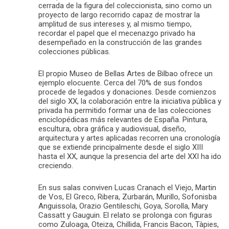
cerrada de la figura del coleccionista, sino como un
proyecto de largo recorrido capaz de mostrar la
amplitud de sus intereses y, al mismo tiempo,
recordar el papel que el mecenazgo privado ha
desempeñado en la construcción de las grandes
colecciones públicas.
El propio Museo de Bellas Artes de Bilbao ofrece un
ejemplo elocuente. Cerca del 70% de sus fondos
procede de legados y donaciones. Desde comienzos
del siglo XX, la colaboración entre la iniciativa pública y
privada ha permitido formar una de las colecciones
enciclopédicas más relevantes de España. Pintura,
escultura, obra gráfica y audiovisual, diseño,
arquitectura y artes aplicadas recorren una cronología
que se extiende principalmente desde el siglo XIII
hasta el XX, aunque la presencia del arte del XXI ha ido
creciendo.
En sus salas conviven Lucas Cranach el Viejo, Martin
de Vos, El Greco, Ribera, Zurbarán, Murillo, Sofonisba
Anguissola, Orazio Gentileschi, Goya, Sorolla, Mary
Cassatt y Gauguin. El relato se prolonga con figuras
como Zuloaga, Oteiza, Chillida, Francis Bacon, Tàpies,