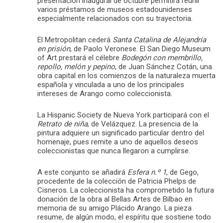
presentación inaugural de octubre permitirá reunir
varios préstamos de museos estadounidenses
especialmente relacionados con su trayectoria.
El Metropolitan cederá
Santa Catalina de Alejandría
en prisión
, de Paolo Veronese. El San Diego Museum
of Art prestará el célebre
Bodegón con membrillo,
repollo, melón y pepino
, de Juan Sánchez Cotán, una
obra capital en los comienzos de la naturaleza muerta
española y vinculada a uno de los principales
intereses de Arango como coleccionista.
La Hispanic Society de Nueva York participará con el
Retrato de niña
, de Velázquez. La presencia de la
pintura adquiere un significado particular dentro del
homenaje, pues remite a uno de aquellos deseos
coleccionistas que nunca llegaron a cumplirse.
A este conjunto se añadirá
Esfera n.º 1
, de Gego,
procedente de la colección de Patricia Phelps de
Cisneros. La coleccionista ha comprometido la futura
donación de la obra al Bellas Artes de Bilbao en
memoria de su amigo Plácido Arango. La pieza
resume, de algún modo, el espíritu que sostiene todo