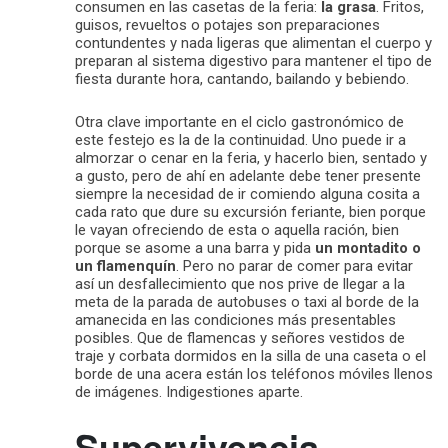
consumen en las casetas de la feria:
la grasa
. Fritos,
guisos, revueltos o potajes son preparaciones
contundentes y nada ligeras que alimentan el cuerpo y
preparan al sistema digestivo para mantener el tipo de
fiesta durante hora, cantando, bailando y bebiendo.
Otra clave importante en el ciclo gastronómico de
este festejo es la de la continuidad. Uno puede ir a
almorzar o cenar en la feria, y hacerlo bien, sentado y
a gusto, pero de ahí en adelante debe tener presente
siempre la necesidad de ir comiendo alguna cosita a
cada rato que dure su excursión feriante, bien porque
le vayan ofreciendo de esta o aquella ración, bien
porque se asome a una barra y pida
un montadito o
un flamenquín
. Pero no parar de comer para evitar
así un desfallecimiento que nos prive de llegar a la
meta de la parada de autobuses o taxi al borde de la
amanecida en las condiciones más presentables
posibles. Que de flamencas y señores vestidos de
traje y corbata dormidos en la silla de una caseta o el
borde de una acera están los teléfonos móviles llenos
de imágenes. Indigestiones aparte.
Supervivencia