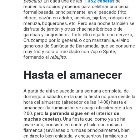
pescaíto
. En cada una de las
1.052 casetas
se
reúnen los socios y dueños para celebrar una cena
formal basada, principalmente, en el pescado frito:
choco, cazón en adobo, acedías, pijotas, rodajas de
merluza, boquerones, etc. Pero esa noche también se
disfruta de jamón y otras chacinas ibéricas o de
gambas y langostinos. Todo ello regado con cerveza,
Cruzcampo por lo general, o con manzanilla, el vino
generoso de Sanlúcar de Barrameda, que se consume
muy frío y sólo o mezclado con 7up o Sprite,
formando el
rebujito
.
Hasta el amanecer
A partir de ahí se sucede una semana completa, de
domingo a sábado, en la que la fiesta no para desde la
hora del almuerzo (alrededor de las 14.00) hasta el
amanecer (la iluminación se apaga oficialmente a las
2.00, pero
la parranda sigue en el interior de
muchas casetas
). Una fiesta que, como ya se ha
avanzado, consiste en cante y baile con música
flamenca (sevillanas o rumbas principalmente), bien
en directo bien enlatada, y encuentros familiares o