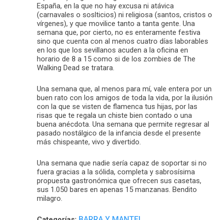
España, en la que no hay excusa ni atávica
(carnavales o soslticios) ni religiosa (santos, cristos o
vírgenes), y que movilice tanto a tanta gente. Una
semana que, por cierto, no es enteramente festiva
sino que cuenta con al menos cuatro días laborables
en los que los sevillanos acuden a la oficina en
horario de 8 a 15 como si de los zombies de The
Walking Dead se tratara.
Una semana que, al menos para mí, vale entera por un
buen rato con los amigos de toda la vida, por la ilusión
con la que se visten de flamenca tus hijas, por las
risas que te regala un chiste bien contado o una
buena anécdota. Una semana que permite regresar al
pasado nostálgico de la infancia desde el presente
más chispeante, vivo y divertido.
Una semana que nadie sería capaz de soportar si no
fuera gracias a la sólida, completa y sabrosísima
propuesta gastronómica que ofrecen sus casetas,
sus 1.050 bares en apenas 15 manzanas. Bendito
milagro.
BARRA Y MANTEL
Categorías: