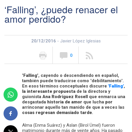
‘Falling’, ¿puede renacer el
amor perdido?
20/12/2016
- Javier López Iglesias
0
'
Falling
', cayendo o descendiendo en español,
también puede traducirse como "debilitamiento".
En esos términos conceptuales discurre
'Falling'
,
la interesante propuesta
de la directora y
guionista
Ana Rodríguez Rosell
que enmarca una
desgastada
historia de amor
que lucha
por
arrinconar aquello tan manido de que a veces las
cosas regresan demasiado tarde
.
Alma (Enma Suárez) y Aslan (Birol Ümel) fueron
matrimonio durante más de veinte años. Ha pasado