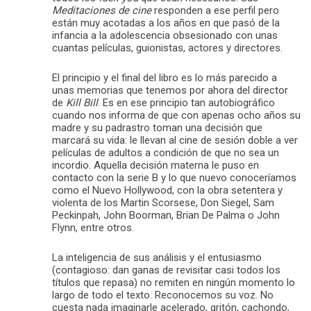
Meditaciones de cine
responden a ese perfil pero
están muy acotadas a los años en que pasó de la
infancia a la adolescencia obsesionado con unas
cuantas películas, guionistas, actores y directores.
El principio y el final del libro es lo más parecido a
unas memorias que tenemos por ahora del director
de
Kill Bill
. Es en ese principio tan autobiográfico
cuando nos informa de que con apenas ocho años su
madre y su padrastro toman una decisión que
marcará su vida: le llevan al cine de sesión doble a ver
películas de adultos a condición de que no sea un
incordio. Aquella decisión materna le puso en
contacto con la serie B y lo que nuevo conoceríamos
como el Nuevo Hollywood, con la obra setentera y
violenta de los Martin Scorsese, Don Siegel, Sam
Peckinpah, John Boorman, Brian De Palma o John
Flynn, entre otros.
La inteligencia de sus análisis y el entusiasmo
(contagioso: dan ganas de revisitar casi todos los
títulos que repasa) no remiten en ningún momento lo
largo de todo el texto. Reconocemos su voz. No
cuesta nada imaginarle acelerado, gritón, cachondo,