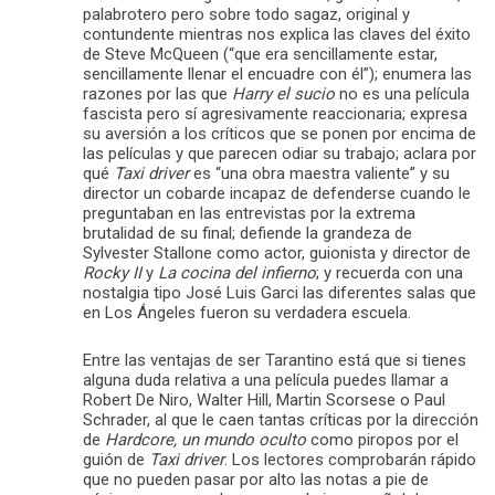
palabrotero pero sobre todo sagaz, original y
contundente mientras nos explica las claves del éxito
de Steve McQueen (“que era sencillamente estar,
sencillamente llenar el encuadre con él”); enumera las
razones por las que
Harry el sucio
no es una película
fascista pero sí agresivamente reaccionaria; expresa
su aversión a los críticos que se ponen por encima de
las películas y que parecen odiar su trabajo; aclara por
qué
Taxi driver
es “una obra maestra valiente” y su
director un cobarde incapaz de defenderse cuando le
preguntaban en las entrevistas por la extrema
brutalidad de su final; defiende la grandeza de
Sylvester Stallone como actor, guionista y director de
Rocky II
y
La cocina del infierno
; y recuerda con una
nostalgia tipo José Luis Garci las diferentes salas que
en Los Ángeles fueron su verdadera escuela.
Entre las ventajas de ser Tarantino está que si tienes
alguna duda relativa a una película puedes llamar a
Robert De Niro, Walter Hill, Martin Scorsese o Paul
Schrader, al que le caen tantas críticas por la dirección
de
Hardcore, un mundo oculto
como piropos por el
guión de
Taxi driver
. Los lectores comprobarán rápido
que no pueden pasar por alto las notas a pie de