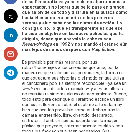
de su filmografía es ya no solo no aburrir nunca al
espectador, sino lograr que se lo pase en grande,
que se olvide de todo y disfrute en la butaca como
hacía él cuando era un crío en los primeros
setenta y alucinaba con las cintas de acción. Lo
consiga o no, lo que es transparente es que ese
ha sido su objetivo en las nueve películas que ha
dirigido, desde que nos voló la cabeza con
Reservoir dogs
en 1992 y nos mandó el cráneo aún
más lejos dos años después con
Pulp fiction
.
Es previsible por más razones, por sus
robos/homenajes a los cineastas que ama, por la
manera en que dialogan sus personajes, la forma en
que estructura sus historias o el modo en que utiliza
el cancionero pop. Es siempre reconocible –ya sea un
western
o una de artes marciales– y a estas alturas
no manifiesta síntoma alguno de agotamiento. Bueno,
todo esto para decir que si Tarantino escribe un libro
con sus reflexiones sobre el séptimo arte está muy
bien que sea tan previsible como su trabajo tras la
cámara: entretenido, libre, divertido, descarado,
disfrutón… También que concuerde con la imagen
pública que proyecta, enfermizamente erudito y con
todos los
fuck you
que sean necesarios. Sus