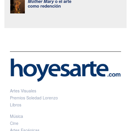
Mother Mary
o el arte
como redención
Artes Visuales
Premios Soledad Lorenzo
Libros
Música
Cine
Artes Escénicas