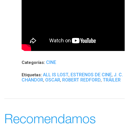
CINE
Categorías:
ALL IS LOST
ESTRENOS DE CINE
J. C.
Etiquetas:
,
,
CHANDOR
OSCAR
ROBERT REDFORD
TRÁILER
,
,
,
Recomendamos