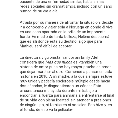
paciente de una enfermedad similar, habla en las
redes sociales sin dramatismos, incluso con un sano
humor, de su día a día.
Atraída por su manera de afrontar la situación, decide
ir a conocerlo y viajar sola a Noruega en donde él vive
en una casa apartada en la orilla de un imponente
fiordo. En medio de tanta belleza, Hélène descubrirá
que es allí donde está su destino, algo que para
Mathieu será difícil de aceptar.
La directora y guionista francoiraní Emily Atef
considera que
Más que nunca
es «también una
historia de amor pues no hay mayor prueba de amor
que dejar marchar al otro. Comencé a pensar en esta
historia en 2010. A mi madre, a la que siempre estuve
muy unida y padecía esclerosis múltiple desde hacía
dos décadas, le diagnosticaron un cáncer. Esta
circunstancia me ayudo durante mi trabajo a
encontrar la fuerza para animarla a enfrentarse al final
de su vida con plena libertad, sin atender a presiones
de ningún tipo, ni familiares ni sociales. Eso hizo y, en
el fondo, de eso va la película».