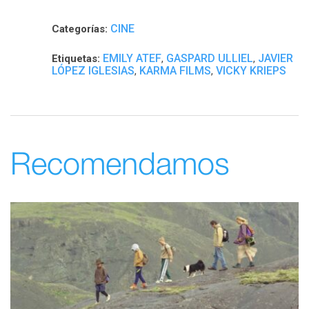
CINE
Categorías:
EMILY ATEF
GASPARD ULLIEL
JAVIER
Etiquetas:
,
,
LÓPEZ IGLESIAS
KARMA FILMS
VICKY KRIEPS
,
,
Recomendamos