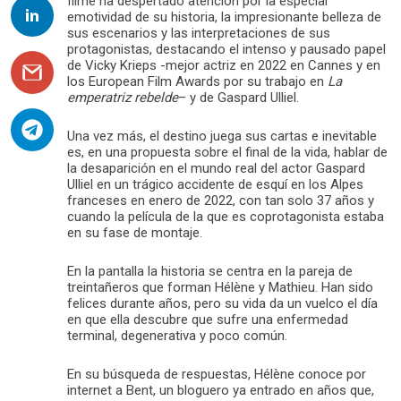
filme ha despertado atención por la especial
emotividad de su historia, la impresionante belleza de
sus escenarios y las interpretaciones de sus
protagonistas, destacando el intenso y pausado papel
de Vicky Krieps -mejor actriz en 2022 en Cannes y en
los European Film Awards por su trabajo en
La
emperatriz rebelde
– y de Gaspard Ulliel.
Una vez más, el destino juega sus cartas e inevitable
es, en una propuesta sobre el final de la vida, hablar de
la desaparición en el mundo real del actor Gaspard
Ulliel en un trágico accidente de esquí en los Alpes
franceses en enero de 2022, con tan solo 37 años y
cuando la película de la que es coprotagonista estaba
en su fase de montaje.
En la pantalla la historia se centra en la pareja de
treintañeros que forman Hélène y Mathieu. Han sido
felices durante años, pero su vida da un vuelco el día
en que ella descubre que sufre una enfermedad
terminal, degenerativa y poco común.
En su búsqueda de respuestas, Hélène conoce por
internet a Bent, un bloguero ya entrado en años que,