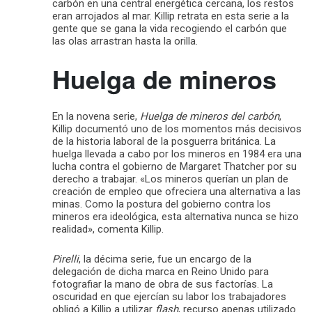
carbón en una central energética cercana, los restos
eran arrojados al mar. Killip retrata en esta serie a la
gente que se gana la vida recogiendo el carbón que
las olas arrastran hasta la orilla.
Huelga de mineros
En la novena serie,
Huelga de mineros del carbón
,
Killip documentó uno de los momentos más decisivos
de la historia laboral de la posguerra británica. La
huelga llevada a cabo por los mineros en 1984 era una
lucha contra el gobierno de Margaret Thatcher por su
derecho a trabajar. «Los mineros querían un plan de
creación de empleo que ofreciera una alternativa a las
minas. Como la postura del gobierno contra los
mineros era ideológica, esta alternativa nunca se hizo
realidad», comenta Killip.
Pirelli
, la décima serie, fue un encargo de la
delegación de dicha marca en Reino Unido para
fotografiar la mano de obra de sus factorías. La
oscuridad en que ejercían su labor los trabajadores
obligó a Killip a utilizar
flash
, recurso apenas utilizado