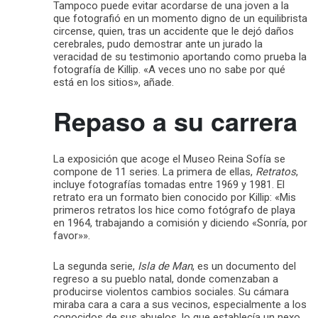
Tampoco puede evitar acordarse de una joven a la
que fotografió en un momento digno de un equilibrista
circense, quien, tras un accidente que le dejó daños
cerebrales, pudo demostrar ante un jurado la
veracidad de su testimonio aportando como prueba la
fotografía de Killip. «A veces uno no sabe por qué
está en los sitios», añade.
Repaso a su carrera
La exposición que acoge el Museo Reina Sofía se
compone de 11 series. La primera de ellas,
Retratos
,
incluye fotografías tomadas entre 1969 y 1981. El
retrato era un formato bien conocido por Killip: «Mis
primeros retratos los hice como fotógrafo de playa
en 1964, trabajando a comisión y diciendo «Sonría, por
favor»».
La segunda serie,
Isla de Man
, es un documento del
regreso a su pueblo natal, donde comenzaban a
producirse violentos cambios sociales. Su cámara
miraba cara a cara a sus vecinos, especialmente a los
conocidos de sus abuelos, lo que establecía un nexo