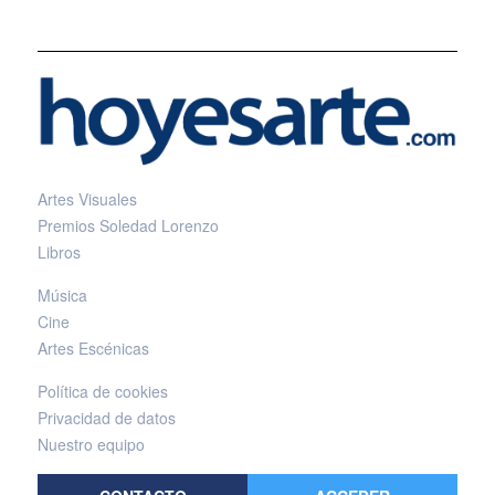
Artes Visuales
Premios Soledad Lorenzo
Libros
Música
Cine
Artes Escénicas
Política de cookies
Privacidad de datos
Nuestro equipo