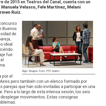
re de 2015 en Teatros del Canal, cuenta con un
 Manuela Velasco, Fele Martínez, Melani
armen Ruiz
.
 concurso
 de Buenos
esidad de
areja,
o ideal
licérido
aje fue
el
ina.
Bajo Terapia. Foto: PTC teatro.
 por el
 Aires pero también con un elenco formado por
s parejas que han sido invitadas a participar en una
r. Pero a lo largo de esta intensa sesión, los seis
a desplegar movimientos. Estas consignas
roblemas.