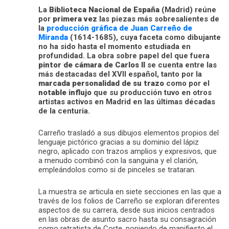
La
Biblioteca Nacional de España
(Madrid) reúne
por
primera vez
las piezas más sobresalientes de
la
producción gráfica de Juan Carreño de
Miranda
(1614-1685), cuya faceta como dibujante
no ha sido hasta el momento estudiada en
profundidad. La obra sobre papel del que fuera
pintor de cámara de Carlos II
se cuenta entre las
más destacadas del XVII español, tanto por la
marcada personalidad de su trazo
como por el
notable influjo
que su producción tuvo en otros
artistas activos en Madrid en las últimas décadas
de la centuria.
Carreño trasladó a sus dibujos elementos propios del
lenguaje pictórico gracias a su dominio del lápiz
negro, aplicado con trazos amplios y expresivos, que
a menudo combinó con la sanguina y el clarión,
empleándolos como si de pinceles se trataran.
La muestra se articula en siete secciones en las que a
través de los folios de Carreño se exploran diferentes
aspectos de su carrera, desde sus inicios centrados
en las obras de asunto sacro hasta su consagración
como retratista de Corte, poniendo de manifiesto el