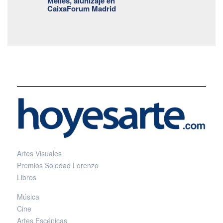
Méliès, alunizaje en
CaixaForum Madrid
Artes Visuales
Premios Soledad Lorenzo
Libros
Música
Cine
Artes Escénicas