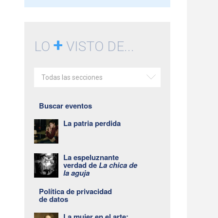
+
LO
VISTO DE...
Todas las secciones
Buscar eventos
La patria perdida
La espeluznante
verdad de
La chica de
la aguja
Política de privacidad
de datos
La mujer en el arte: