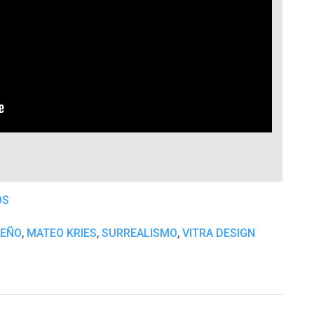
OS
,
,
,
SEÑO
MATEO KRIES
SURREALISMO
VITRA DESIGN