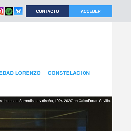
CONTACTO
ACCEDER
EDAD LORENZO
CONSTELAC10N
os de deseo. Surrealismo y diseño, 1924-2020' en CaixaForum Sevilla.