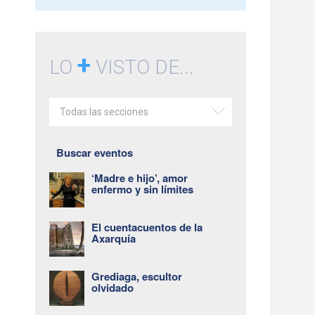
+
LO
VISTO DE...
Todas las secciones
Buscar eventos
‘Madre e hijo’, amor
enfermo y sin límites
El cuentacuentos de la
Axarquía
Grediaga, escultor
olvidado