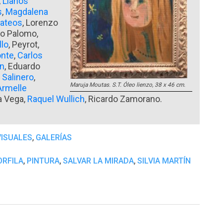
,
Llanos
s
,
Magdalena
Mateos
, Lorenzo
io Palomo,
llo
, Peyrot,
onte
,
Carlos
én
, Eduardo
 Salinero
,
Maruja Moutas. S.T. Óleo lienzo, 38 x 46 cm.
Armelle
la Vega,
Raquel Wullich
, Ricardo Zamorano.
,
VISUALES
GALERÍAS
,
,
,
ORFILA
PINTURA
SALVAR LA MIRADA
SILVIA MARTÍN