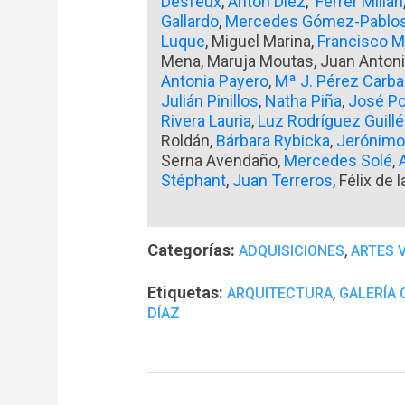
Desfeux
,
Antón Díez
,
Ferrer Millán
Gallardo
,
Mercedes Gómez-Pablo
Luque
, Miguel Marina,
Francisco 
Mena, Maruja Moutas, Juan Anton
Antonia Payero
,
Mª J. Pérez Carba
Julián Pinillos
,
Natha Piña
,
José P
Rivera Lauria
,
Luz Rodríguez Guill
Roldán,
Bárbara Rybicka
,
Jerónimo
Serna Avendaño,
Mercedes Solé
,
Stéphant
,
Juan Terreros
, Félix de 
Categorías:
,
ADQUISICIONES
ARTES 
Etiquetas:
,
ARQUITECTURA
GALERÍA 
DÍAZ