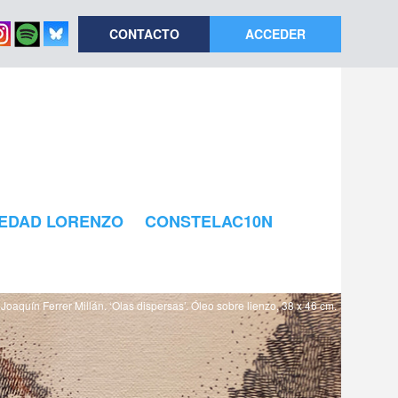
CONTACTO
ACCEDER
EDAD LORENZO
CONSTELAC10N
Joaquín Ferrer Millán. ‘Olas dispersas’. Óleo sobre lienzo, 38 x 46 cm.