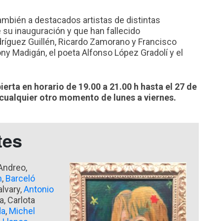
mbién a destacados artistas de distintas
e su inauguración y que han fallecido
ríguez Guillén, Ricardo Zamorano y Francisco
Tony Madigán, el poeta Alfonso López Gradolí y el
erta en horario de 19.00 a 21.00 h hasta el 27 de
cualquier otro momento de lunes a viernes.
tes
 Andreo,
n
,
Barceló
alvary,
Antonio
a, Carlota
da
,
Michel