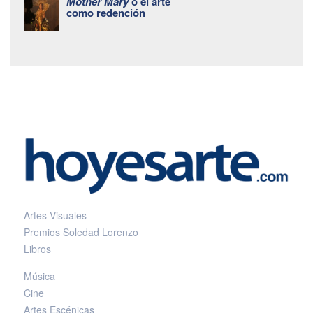
Mother Mary
o el arte
como redención
Artes Visuales
Premios Soledad Lorenzo
Libros
Música
Cine
Artes Escénicas