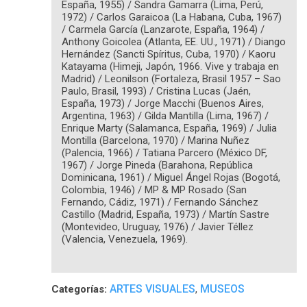
España, 1955) / Sandra Gamarra (Lima, Perú,
1972) / Carlos Garaicoa (La Habana, Cuba, 1967)
/ Carmela García (Lanzarote, España, 1964) /
Anthony Goicolea (Atlanta, EE. UU., 1971) / Diango
Hernández (Sancti Spíritus, Cuba, 1970) / Kaoru
Katayama (Himeji, Japón, 1966. Vive y trabaja en
Madrid) / Leonilson (Fortaleza, Brasil 1957 – Sao
Paulo, Brasil, 1993) / Cristina Lucas (Jaén,
España, 1973) / Jorge Macchi (Buenos Aires,
Argentina, 1963) / Gilda Mantilla (Lima, 1967) /
Enrique Marty (Salamanca, España, 1969) / Julia
Montilla (Barcelona, 1970) / Marina Nuñez
(Palencia, 1966) / Tatiana Parcero (México DF,
1967) / Jorge Pineda (Barahona, República
Dominicana, 1961) / Miguel Ángel Rojas (Bogotá,
Colombia, 1946) / MP & MP Rosado (San
Fernando, Cádiz, 1971) / Fernando Sánchez
Castillo (Madrid, España, 1973) / Martín Sastre
(Montevideo, Uruguay, 1976) / Javier Téllez
(Valencia, Venezuela, 1969).
ARTES VISUALES
MUSEOS
Categorías:
,