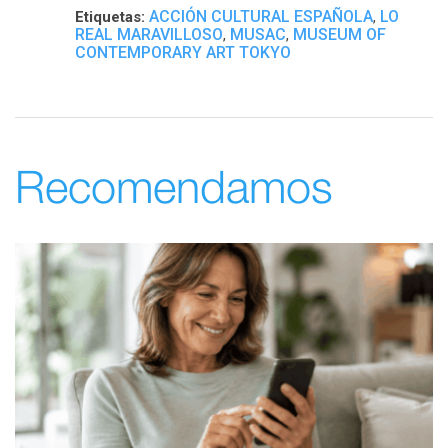
ACCIÓN CULTURAL ESPAÑOLA
LO
Etiquetas:
,
REAL MARAVILLOSO
MUSAC
MUSEUM OF
,
,
CONTEMPORARY ART TOKYO
Recomendamos