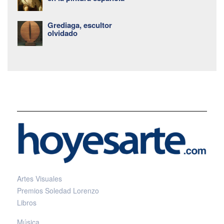
Grediaga, escultor
olvidado
Artes Visuales
Premios Soledad Lorenzo
Libros
Música