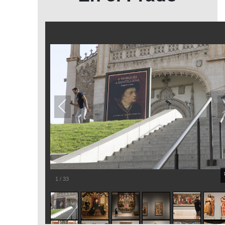
1
/
33