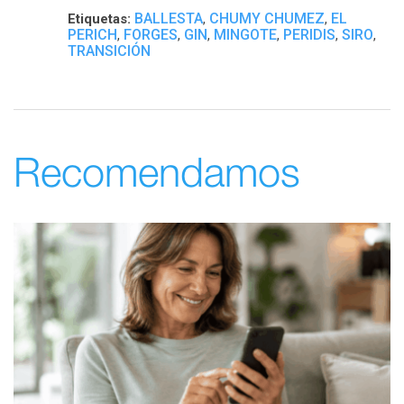
BALLESTA
CHUMY CHUMEZ
EL
Etiquetas:
,
,
PERICH
FORGES
GIN
MINGOTE
PERIDIS
SIRO
,
,
,
,
,
,
TRANSICIÓN
Recomendamos