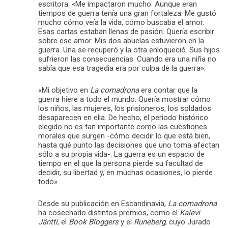
escritora. «Me impactaron mucho. Aunque eran
tiempos de guerra tenía una gran fortaleza. Me gustó
mucho cómo veía la vida, cómo buscaba el amor.
Esas cartas estaban llenas de pasión. Quería escribir
sobre ese amor. Mis dos abuelas estuvieron en la
guerra. Una se recuperó y la otra enloqueció. Sus hijos
sufrieron las consecuencias. Cuando era una niña no
sabía que esa tragedia era por culpa de la guerra».
«Mi objetivo en
La comadrona
era contar que la
guerra hiere a todo el mundo. Quería mostrar cómo
los niños, las mujeres, los prisioneros, los soldados
desaparecen en ella. De hecho, el periodo histórico
elegido no es tan importante como las cuestiones
morales que surgen -cómo decidir lo que está bien,
hasta qué punto las decisiones que uno toma afectan
sólo a su propia vida-. La guerra es un espacio de
tiempo en el que la persona pierde su facultad de
decidir, su libertad y, en muchas ocasiones, lo pierde
todo».
Desde su publicación en Escandinavia,
La comadrona
ha cosechado distintos premios, como el
Kalevi
Jäntti
, el
Book Bloggers
y el
Runeberg
, cuyo Jurado