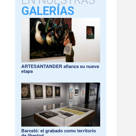
EN NUESTRAS
GALERÍAS
ARTESANTANDER afianza su nueva
etapa
Barceló: el grabado como territorio
de libertad