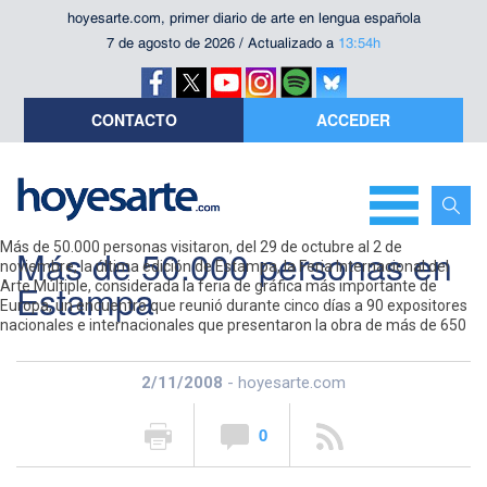
hoyesarte.com, primer diario de arte en lengua española
7 de agosto de 2026 / Actualizado a
13:54h
CONTACTO
ACCEDER
Más de 50.000 personas visitaron, del 29 de octubre al 2 de
Más de 50.000 personas en
noviembre, la última edición de Estampa, la Feria Internacional del
Estampa
Arte Múltiple, considerada la feria de gráfica más importante de
Europa, un encuentro que reunió durante cinco días a 90 expositores
nacionales e internacionales que presentaron la obra de más de 650
artistas de todo el mundo.
2/11/2008
- hoyesarte.com
0