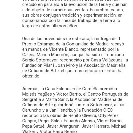
crecido en paralelo a la evolución de la feria y que han
sido objeto de numerosas ventas. En ambos casos,
sus obras conjugan tradición y experimentación, en
consonancia con la línea de trabajo de la feria a lo
largo de estos últimos años.
Una de las novedades de este año, la entrega del I
Premio Estampa de la Comunidad de Madrid, recayó
en manos de Vicente Blanco, representado por la
Galería Marisa Marimón, aunque ha sido el murciano
Sergio Sotomayor, reconocido por Casa Velázquez; la
Fundación Pilar i Joan Miró y la Asociación Madrileña
de Críticos de Arte, el que más reconocimientos ha
obtenido.
Además, la Casa Falconieri de Cerdeña premió a
Moisés Yagües y Víctor Barrio, el Centro Portugués de
Serigrafía a Marta Sanz, la Asociación Madrileña de
Críticos de Arte galardonó, junto a Sotomayor, a Luis
Caruncho y a Jan Hendrix, y la Fundación CIEC
reconoció las obras de Benito Oliveira, Otty Pérez
Caspra, Roger Sales, Eduardo Alonso, Víctor Barrio,
Pepa Satué, Javier Aranguren, Javier Herrero, Michael
Walker y Víctor Parra Reaño.