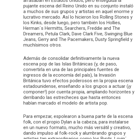
arrasaban en Estados Unidos, pero enseguida la
pujante escena del Reino Unido en su conjunto instaló
a muchos de sus grupos y artistas en aquel enorme y
lucrativo mercado. Así lo hicieron los Rolling Stones y
los Kinks, desde luego, pero también los Hollies,
Herman´s Hermitts, Searchers, Freddie and The
Dreamers, Petula Clark, Dave Clark Five, Swinging Blue
Jeans, Gerry and The Pacemakers, Dusty Springfield y
muchísimos otros.
Además de consolidar definitivamente la nueva
escena pop de las Islas Británicas (y, de paso,
convertirla en una de las principales fuentes de
ingresos de la economía del país), la Invasión
Británica tuvo efectos poderosos en la propia escena
estadounidense, enseñando a los grupos a actuar (¡y
componer!) por cuenta propia, ampliando horizontes y
derribando las estrecheces que hasta entonces
habían marcado el modelo de artista pop.
Para empezar, espolearon a buena parte de la escena
folk, con el propio Dylan a la cabeza, para instalarse
en un nuevo formato, mucho más versátil y creativo,
dando impulso al folk-rock y alumbrando grupos y
artistas tan extraordinarios como los Byrds, Lovin´