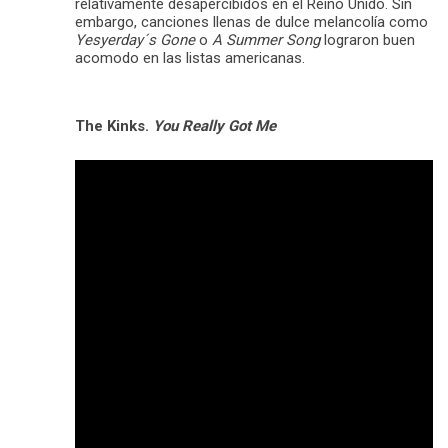
relativamente desapercibidos en el Reino Unido. Sin
embargo, canciones llenas de dulce melancolía como
Yesyerday´s Gone
o
A Summer Song
lograron buen
acomodo en las listas americanas.
The Kinks.
You Really Got Me