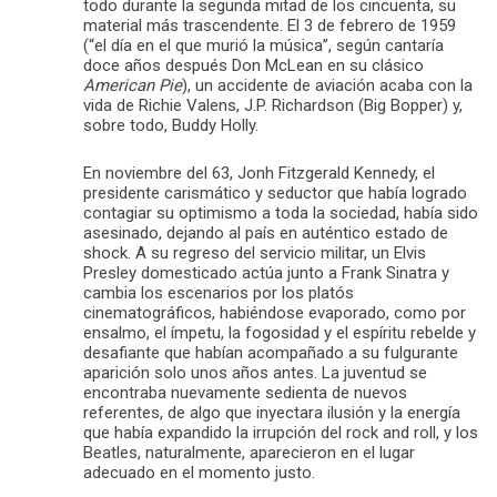
todo durante la segunda mitad de los cincuenta, su
material más trascendente. El 3 de febrero de 1959
(“el día en el que murió la música”, según cantaría
doce años después Don McLean en su clásico
American Pie
), un accidente de aviación acaba con la
vida de Richie Valens, J.P. Richardson (Big Bopper) y,
sobre todo, Buddy Holly.
En noviembre del 63, Jonh Fitzgerald Kennedy, el
presidente carismático y seductor que había logrado
contagiar su optimismo a toda la sociedad, había sido
asesinado, dejando al país en auténtico estado de
shock. A su regreso del servicio militar, un Elvis
Presley domesticado actúa junto a Frank Sinatra y
cambia los escenarios por los platós
cinematográficos, habiéndose evaporado, como por
ensalmo, el ímpetu, la fogosidad y el espíritu rebelde y
desafiante que habían acompañado a su fulgurante
aparición solo unos años antes. La juventud se
encontraba nuevamente sedienta de nuevos
referentes, de algo que inyectara ilusión y la energía
que había expandido la irrupción del rock and roll, y los
Beatles, naturalmente, aparecieron en el lugar
adecuado en el momento justo.