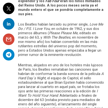
esplendor y los
Fab Four
eran los niños mimados
del Reino Unido. A los pocos meses sería ya el
mundo entero el que se pondría completamente a
sus pies.
Los Beatles habían lanzado su primer single,
Love Me
Do / P.S. I Love You,
en octubre de 1962, y sus dos
primeros álbumes (
Please Please Me
, editado en
marzo del 63, y
With The Beatles
, en noviembre de
ese mismo año) los habían convertido en las más
rutilantes estrellas del universo pop del momento,
pero a Estados Unidos apenas empezaba a llegar un
primer rumor de la inminente revolución.
Mientras, alojados en uno de los hoteles más lujosos
de París, los Beatles remataban las canciones que
habrían de conformar la banda sonora de la película
A
Hard Day´s Night
, el equipo de Capitol, el sello
estadounidense al que Brian Epstein había convencido
para lanzar al cuarteto en aquel país, se frotaba los
ojos ante las primeras reacciones a la edición de
I
Want To Hold Your Hand
. Adelantado a finales de
diciembre del 63 (estaba previsto para mediados de
enero del año siguiente), el lanzamiento del single