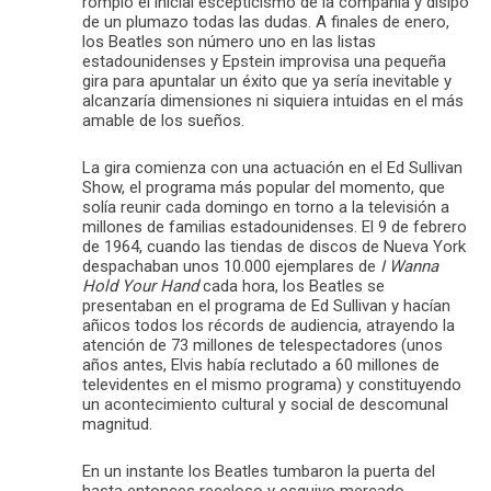
rompió el inicial escepticismo de la compañía y disipó
de un plumazo todas las dudas. A finales de enero,
los Beatles son número uno en las listas
estadounidenses y Epstein improvisa una pequeña
gira para apuntalar un éxito que ya sería inevitable y
alcanzaría dimensiones ni siquiera intuidas en el más
amable de los sueños.
La gira comienza con una actuación en el Ed Sullivan
Show, el programa más popular del momento, que
solía reunir cada domingo en torno a la televisión a
millones de familias estadounidenses. El 9 de febrero
de 1964, cuando las tiendas de discos de Nueva York
despachaban unos 10.000 ejemplares de
I Wanna
Hold Your Hand
cada hora, los Beatles se
presentaban en el programa de Ed Sullivan y hacían
añicos todos los récords de audiencia, atrayendo la
atención de 73 millones de telespectadores (unos
años antes, Elvis había reclutado a 60 millones de
televidentes en el mismo programa) y constituyendo
un acontecimiento cultural y social de descomunal
magnitud.
En un instante los Beatles tumbaron la puerta del
hasta entonces receloso y esquivo mercado