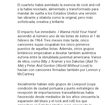
El cuarteto había asimilado la esencia de rock and roll
y la había reciclado, alimentado y transformado para
mandar de vuelta a los Estados Unidos una versión
tan vibrante y vitalista como la original, pero más
sofisticada, creativa y brillante.
El impacto fue inmediato.
I Wanna Hold Your Hand
ascendió al número uno de las listas de éxitos el 1 de
febrero de 1964. Tres meses más tarde, cinco
canciones suyas ocupaban los cinco primeros
puestos de aquellas listas. Además, otros grupos
británicos empezaban a desatar también auténtica
euforia entre la obnubilada juventud americana. Varios
de ellos, como Billy J. Kramer y los Dakotas (
Bad To
Me
) y Peter And Gordon (
World Without Love
) lo
hacían con canciones firmadas también por Lennon y
McCartney.
Inicialmente habían sido grupos de Liverpool (cuya
condición de ciudad portuaria y punto estratégico de
recepción de importaciones transatlánticas había
favorecido desde mediados de los años cincuenta la
expansión del blues y el rock and roll) los que