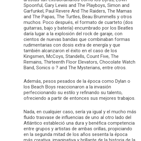
Spoonful, Gary Lewis and The Playboys, Simon and
Garfunkel, Paul Revere And The Raiders, The Mamas
and The Papas, The Turtles, Beau Brummells y otros
muchos. Poco después, el formato de cuarteto (dos
guitarras, bajo y batería) encumbrado por los Beatles
daría lugar a la explosión del rock de garaje, con
cientos de nuevas bandas que combinaban formas
rudimentarias con dosis extra de energía y que
también alcanzaron el éxito en el caso de los
Kingsmen, McCoys, Standells, Count Five, The
Remains, Thirteenth Floor Elevators, Chocolate Watch
Band, Sonics o ? and The Mysterians, entre otros.
Además, pesos pesados de la época como Dylan o
los Beach Boys reaccionaron a la invasión
perfeccionando su estilo y refinando su talento,
ofreciendo a partir de entonces sus mejores trabajos.
Nada, en cualquier caso, sería ya igual y el mucho más
fluido trasvase de influencias de uno al otro lado del
Atlántico estableció una dura y benéfica competencia
entre grupos y artistas de ambas orillas, propiciando
en la segunda mitad de los años sesenta la época
más creativa, imaginativa y brillante de la historia de la