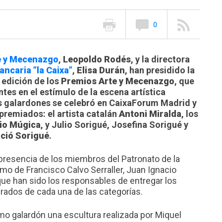
0
e y Mecenazgo
,
Leopoldo Rodés
, y la directora
ncaria ”la Caixa”
,
Elisa Durán
, han presidido la
 edición de los
Premios Arte y Mecenazgo
, que
ntes en el estímulo de la escena artística
os galardones se celebró en CaixaForum Madrid y
 premiados: el artista catalán
Antoni Miralda
, los
cio Múgica
, y Julio Sorigué, Josefina Sorigué y
ció Sorigué
.
presencia de los miembros del Patronato de la
o de Francisco Calvo Serraller, Juan Ignacio
 que han sido los responsables de entregar los
rados de cada una de las categorías.
o galardón una escultura realizada por Miquel