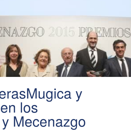
rerasMugica y
en los
e y Mecenazgo