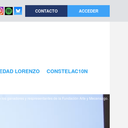
CONTACTO
ACCEDER
EDAD LORENZO
CONSTELAC10N
on los ganadores y respresentantes de la Fundación Arte y Mecenazgo.