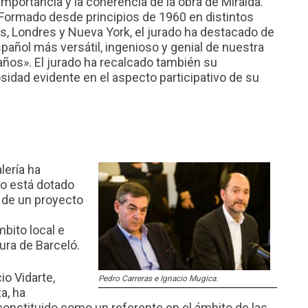
importancia y la coherencia de la obra de Miralda.
Formado desde principios de 1960 en distintos
ís, Londres y Nueva York, el jurado ha destacado de
pañol más versátil, ingenioso y genial de nuestra
años». El jurado ha recalcado también su
idad evidente en el aspecto participativo de su
lería ha
io está dotado
n de un proyecto
mbito local e
ura de Barceló.
io Vidarte,
Pedro Carreras e Ignacio Mugica.
a, ha
 constituido como un referente en el ámbito de las