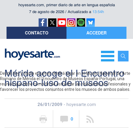
hoyesarte.com, primer diario de arte en lengua española
7 de agosto de 2026 / Actualizado a
13:54h
CONTACTO
ACCEDER
Mérida acoge el I Encuentro
Desde hoy y hasta el jueves tendrá lugar en el Museo Nacional de Arte
hispano-luso de museos
Romano de Mérida el I Encuentro de Museos España-Portugal, una
reunión que tiene como fin de estrechar las relaciones profesionales y
favorecer los proyectos conjuntos entre los museos de ambos países.
El encuentro, cuya organización corre a cargo del Ministerio de Cultura
y del Instituto dos Museus e da Consevaçao de Portugal (IMC), contará
26/01/2009
- hoyesarte.com
con la presencia de directores y profesionales de museos de
titularidad estatal de ambos países, así como de aquellos de Galicia,
Castilla y León, Extremadura y Andalucía. Como representación lusa
0
acudirán profesionales tanto de los museos dependientes del IMC
como del resto de la Red Portuguesa de Museos.