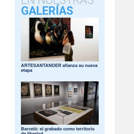
EN NUESTRAS
GALERÍAS
ARTESANTANDER afianza su nueva
etapa
Barceló: el grabado como territorio
de libertad