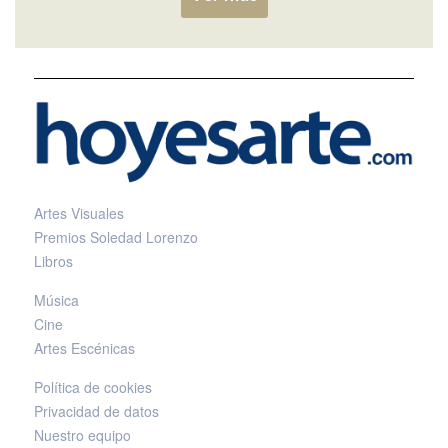
Artes Visuales
Premios Soledad Lorenzo
Libros
Música
Cine
Artes Escénicas
Política de cookies
Privacidad de datos
Nuestro equipo