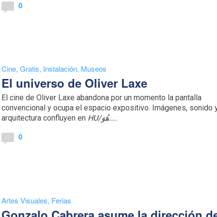
0
Cine
,
Gratis
,
Instalación
,
Museos
El universo de Oliver Laxe
El cine de Oliver Laxe abandona por un momento la pantalla
convencional y ocupa el espacio expositivo. Imágenes, sonido 
arquitectura confluyen en
HU/هُوَ....
0
Artes Visuales
,
Ferias
Gonzalo Cabrera asume la dirección d