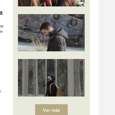
a
se
de
n
Ver más