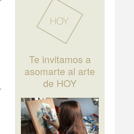
Te invitamos a
asomarte al arte
de HOY
a
a
,