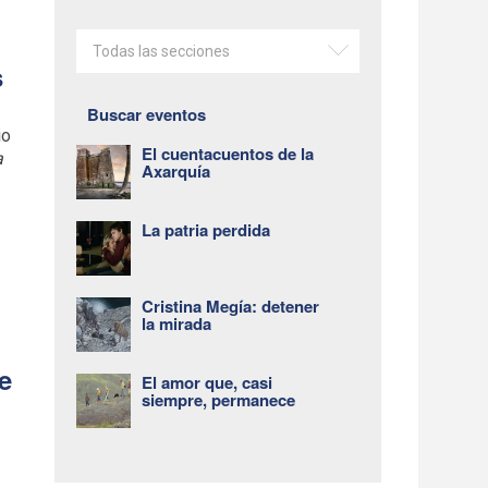
Todas las secciones
s
Buscar eventos
io
El cuentacuentos de la
a
Axarquía
La patria perdida
Cristina Megía: detener
la mirada
de
El amor que, casi
siempre, permanece