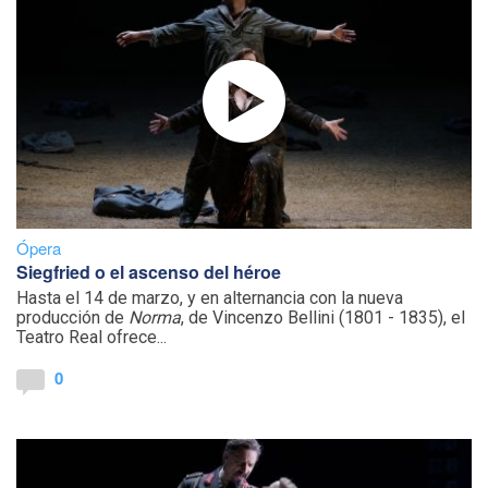
Ópera
Siegfried o el ascenso del héroe
Hasta el 14 de marzo, y en alternancia con la nueva
producción de
Norma
, de Vincenzo Bellini (1801 - 1835), el
Teatro Real ofrece...
0