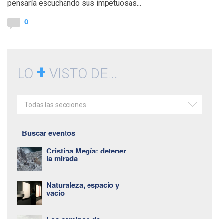
pensaría escuchando sus impetuosas...
0
+
LO
VISTO DE...
Todas las secciones
Buscar eventos
Cristina Megía: detener
la mirada
Naturaleza, espacio y
vacío
Los caminos de