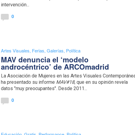
intervención...
0
Artes Visuales
,
Ferias
,
Galerías
,
Política
MAV denuncia el ‘modelo
androcéntrico’ de ARCOmadrid
La Asociación de Mujeres en las Artes Visuales Contemporáne
ha presentado su informe
MAV#18
, que en su opinión revela
datos "muy preocupantes". Desde 2011...
0
Educación
,
Gratis
,
Performance
,
Política