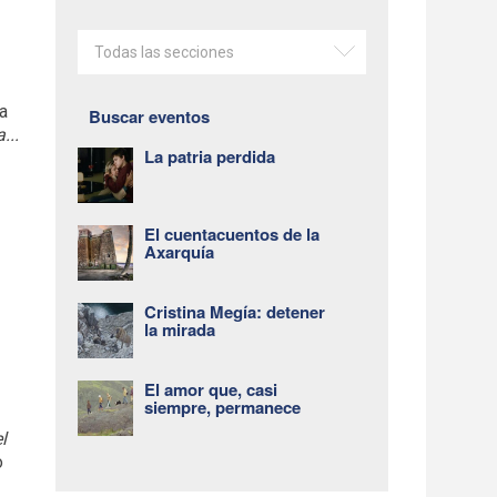
Todas las secciones
ra
Buscar eventos
...
La patria perdida
El cuentacuentos de la
Axarquía
Cristina Megía: detener
la mirada
El amor que, casi
siempre, permanece
el
o