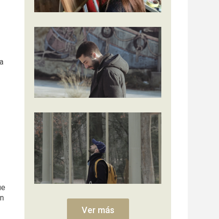
ra
ue
en
Ver más