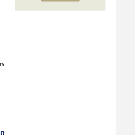
ra
on