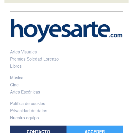
Artes Visuales
Premios Soledad Lorenzo
Libros
Música
Cine
Artes Escénicas
Política de cookies
Privacidad de datos
Nuestro equipo
CONTACTO
ACCEDER