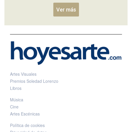
Ver más
Artes Visuales
Premios Soledad Lorenzo
Libros
Música
Cine
Artes Escénicas
Política de cookies