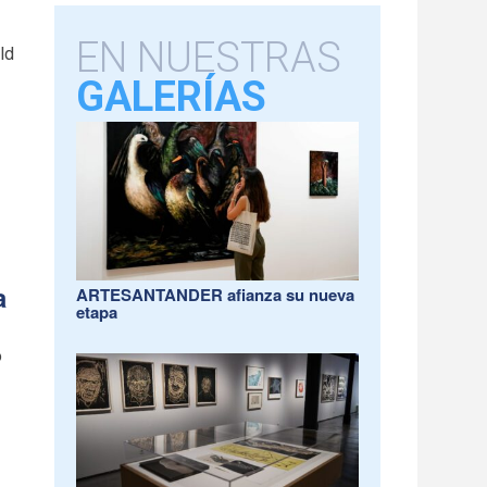
EN NUESTRAS
ld
GALERÍAS
a
ARTESANTANDER afianza su nueva
etapa
o