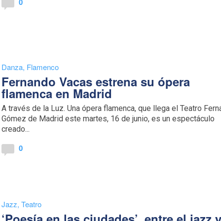
0
Danza
,
Flamenco
Fernando Vacas estrena su ópera
flamenca en Madrid
A través de la Luz. Una ópera flamenca, que llega el Teatro Fern
Gómez de Madrid este martes, 16 de junio, es un espectáculo
creado...
0
Jazz
,
Teatro
‘Poesía en las ciudades’, entre el jazz 