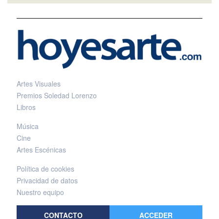
Artes Visuales
Premios Soledad Lorenzo
Libros
Música
Cine
Artes Escénicas
Política de cookies
Privacidad de datos
Nuestro equipo
CONTACTO
ACCEDER