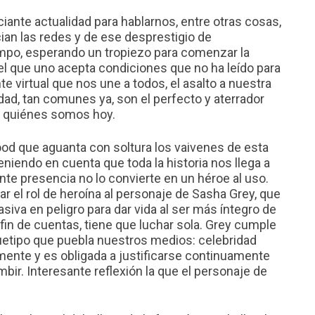
iante actualidad para hablarnos, entre otras cosas,
an las redes y de ese desprestigio de
mpo, esperando un tropiezo para comenzar la
 el que uno acepta condiciones que no ha leído para
 virtual que nos une a todos, el asalto a nuestra
idad, tan comunes ya, son el perfecto y aterrador
 quiénes somos hoy.
ood que aguanta con soltura los vaivenes de esta
eniendo en cuenta que toda la historia nos llega a
nte presencia no lo convierte en un héroe al uso.
r el rol de heroína al personaje de Sasha Grey, que
siva en peligro para dar vida al ser más íntegro de
a fin de cuentas, tiene que luchar sola. Grey cumple
uetipo que puebla nuestros medios: celebridad
mente y es obligada a justificarse continuamente
mbir. Interesante reflexión la que el personaje de