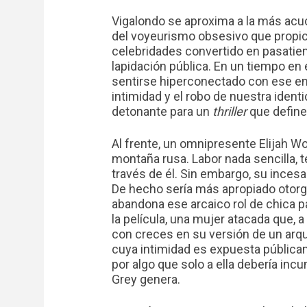
Vigalondo se aproxima a la más acuc
del voyeurismo obsesivo que propici
celebridades convertido en pasatie
lapidación pública. En un tiempo en
sentirse hiperconectado con ese ente
intimidad y el robo de nuestra ident
detonante para un
thriller
que define
Al frente, un omnipresente Elijah W
montaña rusa. Labor nada sencilla, t
través de él. Sin embargo, su incesa
De hecho sería más apropiado otorga
abandona ese arcaico rol de chica pa
la película, una mujer atacada que, 
con creces en su versión de un arq
cuya intimidad es expuesta pública
por algo que solo a ella debería incu
Grey genera.