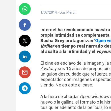
1/07/2014
- Luis Martín
Internet ha revolucionado nuestra 
propia intimidad se complementa 
Sasha Grey
protagonizan
'Open w
thriller
en tiempo real narrado des
al
asalto a la intimidad
y el
voyeur
El cine es esclavo de la imagen y la
Avatar
y sus 15 años de preparación.
un guion descuidado que refuerza 
espectador con imágenes espectacul
viendo. No es este el caso.
A la hora de abordar
Open windows
u
huevo o la gallina, el formato o la h
cualquier adelanto de la película, l