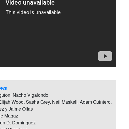
ows
 guion: Nacho Vigalondo
 Elijah Wood, Sasha Grey, Neil Maskell, Adam Quintero,
ez y Jaime Olías
ge Magaz
 Jon D. Domínguez