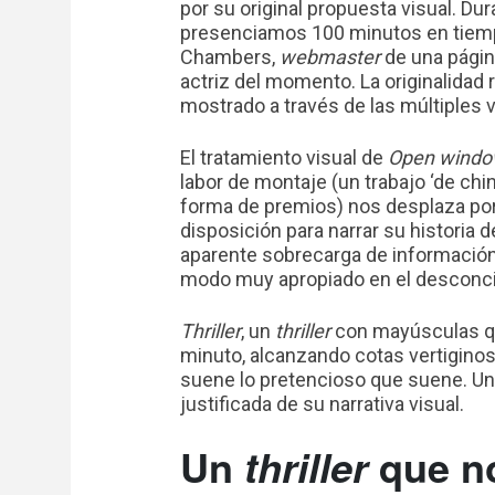
por su original propuesta visual. Du
presenciamos 100 minutos en tiempo 
Chambers,
webmaster
de una página
actriz del momento. La originalidad 
mostrado a través de las múltiples v
El tratamiento visual de
Open wind
labor de montaje (un trabajo ‘de c
forma de premios) nos desplaza por
disposición para narrar su historia
aparente sobrecarga de información
modo muy apropiado en el desconci
Thriller
, un
thriller
con mayúsculas qu
minuto, alcanzando cotas vertiginos
suene lo pretencioso que suene. Un
justificada de su narrativa visual.
Un
que no
thriller