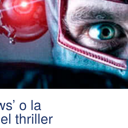
s’ o la
l thriller