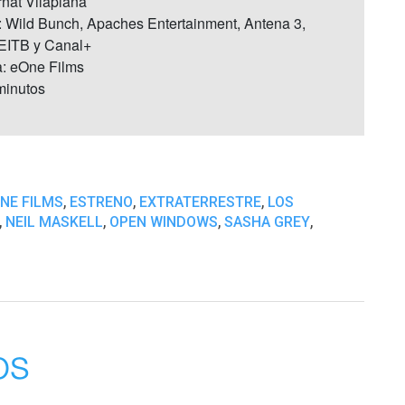
rnat Vilaplana
: Wild Bunch, Apaches Entertainment, Antena 3,
EITB y Canal+
a: eOne Films
minutos
,
,
,
NE FILMS
ESTRENO
EXTRATERRESTRE
LOS
,
,
,
,
NEIL MASKELL
OPEN WINDOWS
SASHA GREY
os