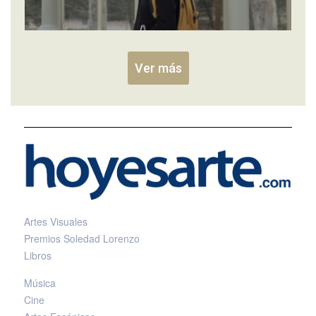
Ver más
Artes Visuales
Premios Soledad Lorenzo
Libros
Música
Cine